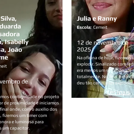
Silva,
Julia e Ranny
Eduarda
Escola:
Cemeit
Isadora
, Isabelly
12 de novembro de
a, João
2025
rme
Na oficina de hoje, fizemos
explodir. Sinalizado com led
eit
era menos um segundo até e
totalmente. No final explod
ovembro de
deu tão certo, mas explodiu.
Ler mais
emos continuidade no projeto
r de proximidade e iniciamos
final onde, com o auxilio dos
, fizemos um timer com
onora e luminosa para
 um capacitor.