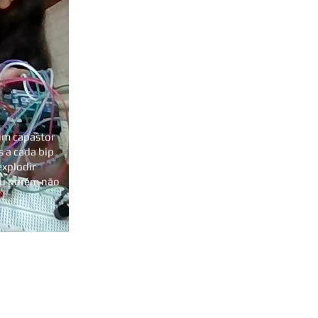
 um capastor
s a cada bip
xplodir
iu porém não