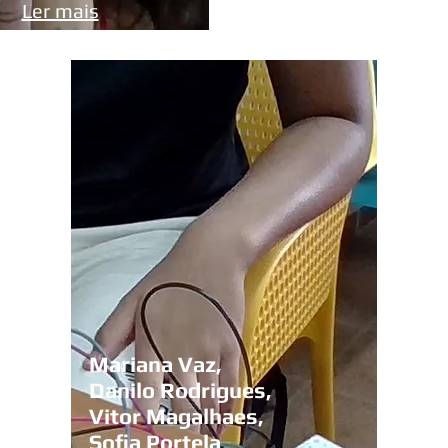
Ler mais
Mariana Vaz,
Danilo Rodrigues,
Vitor Magalhaes,
Sofia Portela