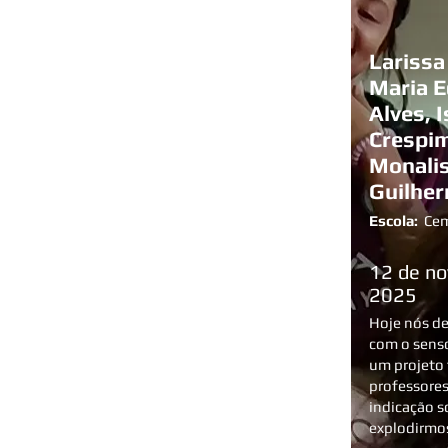
Larissa 
Maria 
Alves, 
Crespim
Monalis
Guilhe
Escola:
Cem
12 de n
2025
Hoje nós d
com o senso
um projeto 
professores
indicação s
explodirmos