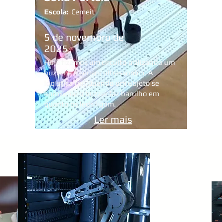
Escola:
Cemeit
5 de novembro de
2025
Hoje fizemos um circuito utilizando um
buzzer e o sensor ultrassonico. A
logistica foi: Quando um objeto se
aproximar o buzzer faz barulho em
quanto os leds ligam.
Ler mais